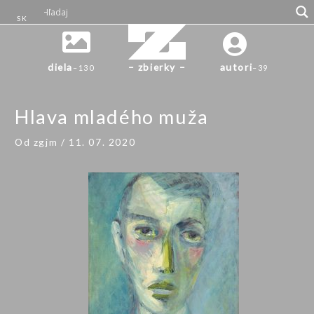
Preskočiť
SK
na
obsah
diela
– zbierky –
autori
–
130
–
39
Hlava mladého muža
Od
zgjm
/
11. 07. 2020