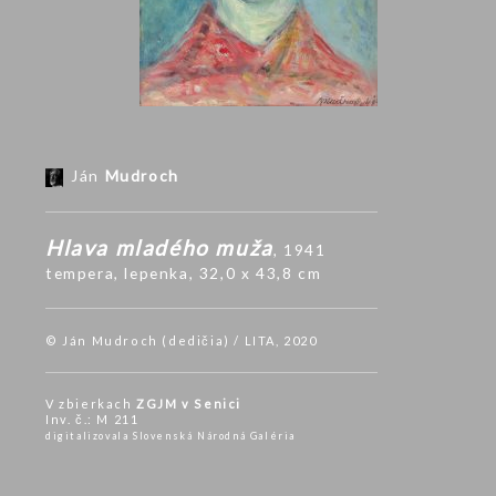
Ján
Mudroch
Hlava mladého muža
, 1941
tempera
,
lepenka
, 32,0 x 43,8 cm
© Ján Mudroch (dedičia) / LITA, 2020
V zbierkach
ZGJM v Senici
Inv. č.: M 211
digitalizovala Slovenská Národná Galéria