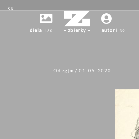
Preskočiť
SK
na
obsah
diela
– zbierky –
autori
–
130
–
39
Od
zgjm
/
01. 05. 2020