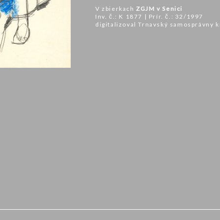
V zbierkach
ZGJM v Senici
Inv. č.: K 1877 | Prír. č.: 32/1997
digitalizoval Trnavský samosprávny k